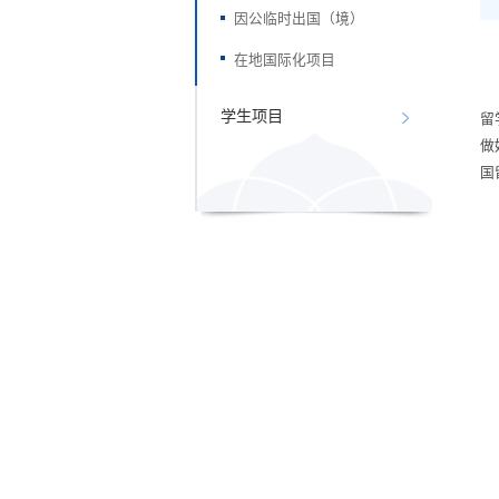
因公临时出国（境）
在地国际化项目
学生项目
留
做
国