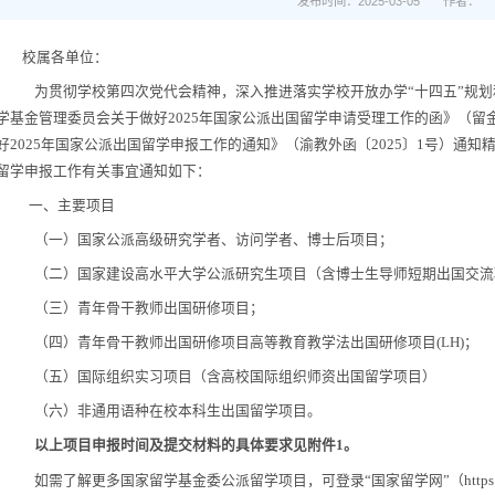
发布时间：2025-03-05
作者：
校属各单位：
为贯彻学校第
四
次党代会精神，深入推进落实学校开放办学
“
十四五
”
规划
学基金管理委员会关于做好
2025
年国家公派出国留学申请受理工作的函》（留
好
202
5
年国家公派出国留学申报工作的通知》（渝教外函〔
20
2
5
〕
1
号）通知
留学申报工作有关事宜通知如下：
一、主要项目
（
一
）
国家公派高级研究学者、访问学者、博士后项目；
（
二
）
国家建设高水平大学公派研究生项目（含博士生导师短期出国交流
（
三
）
青年骨干教师出国研修项目
；
（四）青年骨干教师出国研修项目高等教育教学法出国研修项目
(LH)
；
（
五
）国际组织实习项目（含高校国际组织师资出国留学项目）
（六）非通用语种在校本科生出国留学项目。
以上项目申报时间及提交材料的具体要求见附件
1
。
如需了解更多国家留学基金委公派留学
项目，
可登录
“
国家留学网
”
（
https