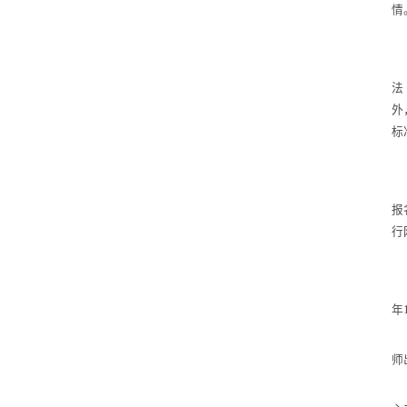
情
法
外
标
报
行
年
师