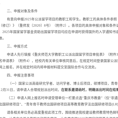
。
二、申报对象及条件
有意向申报
202
5
年公派留学项目的教职工
和学生。教职工的
具体条件参照
（修订）》（重师发〔
2020
〕
8
号）（附件
2
）。各项目的
具体申报对象和条件
，
202
5
年国家留学基金资助出国留学项目均应在申请时获得国外的入学通知书
准
。
三、申报方式
申请人
先行填报《
重庆师范大学教职工公派出国留学项目审批表
》（附件
名申请表》（附件
4
），
经
校内有关单位
审核同意后，在规定时间登录国家公派
网上报名
，
并在规定时间内将申报材料提交至国际合作与交流处
。
四、申报注意事项
（一）国家公派高级研究学者、访问学者、博士后项目
，
硕博项目
，
青骨
12
月
31
日，请申请人合理规划派出时间，
在联系邀请函时，明确派出时间在结
（二）申请人网上报名时申请受理单位一栏要点选
“
重庆市教委
”
（仅
“
非通
出国研修项目
”
、
“
青年骨干教师出国研修项目高等教育教学法出国研修项目
(LH
请各相关单位务必高度重视此项工作，围绕推进我校建设教师教育特色鲜