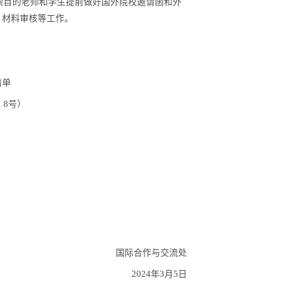
项目的老师和学生提前做好国外院校邀请函和外
、材料审核等工作。
清单
〕
8
号）
国际合作与交流处
20
2
4
年
3
月
5
日