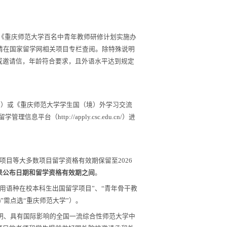
《重庆师范大学百名中青年教师研修计划实施办
请在国家留学网相关项目专栏查阅。除特殊说明
或邀请信，年龄符合要求，且外语水平达到规定
3
）或《重庆师范大学学生国（境）外学习交流
留学管理信息平台（
http://apply.csc.edu.cn/
）进
项目等大多数项目留学资格有效期保留至
202
6
果公布日期和留学资格有效期之间
。
用语种在校本科生出国留学项目
”、
“
青年骨干教
)
”
需点选
“
重庆师范大学
”
）。
明、具有国际影响的全国一流综合性师范大学中