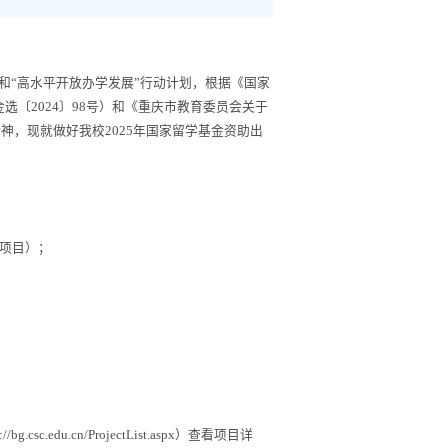
和
“
高水平开放办学发展
”
行动计划
，
根据《国家
金选〔
202
4
〕
98
号）
和《重庆市教育委员会关于
精神，现就做好
我校
20
25
年国家留学基金资助出
项目）；
://bg.csc.edu.cn/ProjectList.aspx
）
查看项目详