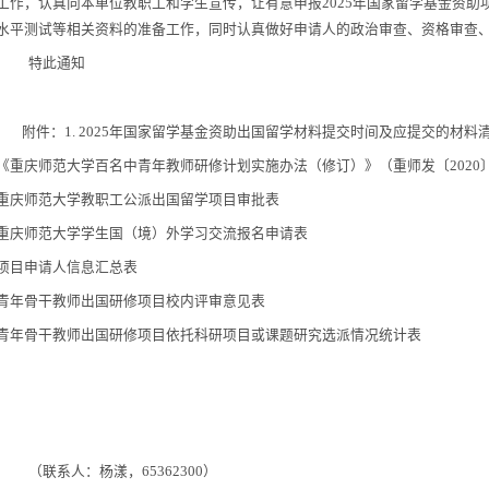
工作，认真向本单位教职工和学生宣传，让有意申报
202
5
年国家留学基金资助
水平测试等相关资料的准备工作，同时认真做好申请人的政治审查、资格审查
特此通知
附件：
1.
202
5
年国家留学基金资助出国留学材料提交时间及应提交的材料
《重庆师范大学百名中青年教师研修计划实施办法（修订）》（重师发〔
2020
重庆师范大学教职工公派出国留学项目审批表
重庆师范大学学生国（境）外学习交流报名申请表
项目申请人信息汇总表
青年骨干教师出国研修项目校内评审意见表
青年骨干教师出国研修项目依托科研项目或课题研究选派情况统计表
（联系人：杨漾
，
65362300
）