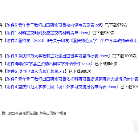
件【
附件6 青年骨干教师出国研修项目校内评审意见表.pdf
】已下载
979
次
件【
附件1 材料提交时间及应提交的材料清单.docx
】已下载
989
次
件【
附件2 重师发〔2020〕8号关于印发《重庆师范大学百名中青年教师研修计
件【
附件3 重庆师范大学教职工公派出国留学项目审批表.docx
】已下载
1003
次
件【
附件8国家留学基金资助出国留学外语条件.docx
】已下载
958
次
件【
附件5 项目申请人信息汇总表.xls
】已下载
980
次
件【
附件7 青年骨干教师出国研修项目依托科研项目或课题研究选派情况统计表 .
件【
附件4 重庆师范大学学生国（境）外学习交流报名申请表.docx
】已下载
10
一篇：
2025年高校国际组织师资出国留学项目