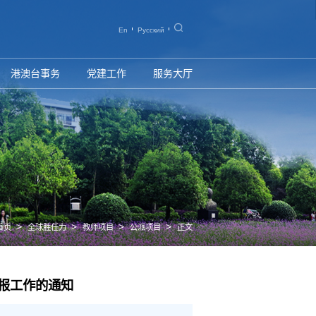
En
Русский
港澳台事务
党建工作
服务大厅
>
>
>
>
首页
全球胜任力
教师项目
公派项目
正文
申报工作的通知