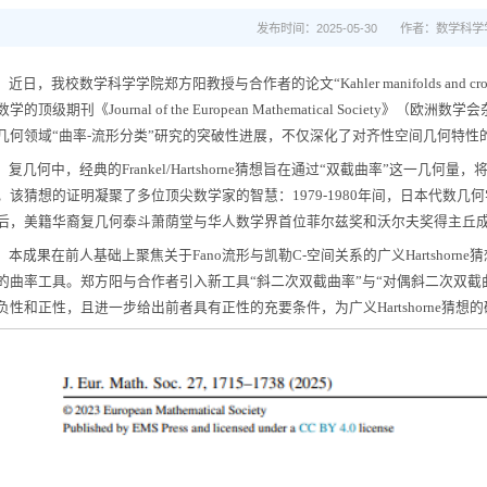
发布时间：2025-05-30
作者：数学科学
近日，我校数学科学学院郑方阳教授与合作者的论文“Kahler manifolds and cross quad
学的顶级期刊《Journal of the European Mathematical Society》（
几何领域“曲率-流形分类”研究的突破性进展，不仅深化了对齐性空间几何特
复几何中，经典的Frankel/Hartshorne猜想旨在通过“双截曲率”这一
。该猜想的证明凝聚了多位顶尖数学家的智慧：1979-1980年间，日本代数
后，美籍华裔复几何泰斗萧荫堂与华人数学界首位菲尔兹奖和沃尔夫奖得主丘
本成果在前人基础上聚焦关于Fano流形与凯勒C-空间关系的广义Hartshor
的曲率工具。郑方阳与合作者引入新工具“斜二次双截曲率”与“对偶斜二次双截
负性和正性，且进一步给出前者具有正性的充要条件，为广义Hartshorne猜想