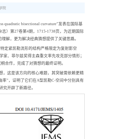
学院
ratic bisectional curvature”发表在国际基
欧洲数学会杂志）第27卷第4期，1715-1738页，为近期国际
性的理解，更为解决经典猜想提供了关键思路。
几何量，将特定紧凯勒流形的结构严格限定为复射影空
几何学家、菲尔兹奖得主森重文率先攻克部分情形；
成桐合作，完成了对猜想的最终证明。
ne猜想，这是该方向的核心难题，其突破需依赖更精
曲率”，证明了它们在A型凯勒C-空间中分别具有
的研究开辟了新路径。