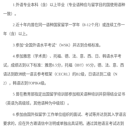
1.
外语专业本科（含）以上毕业（专业语种应与留学目的国使用语种
一致）。
2.
近十年内曾在同一语种国家留学一学年（
8-12
个月）或连续工作一
年（含）以上。
3.
参加
“
全国外语水平考试
”
（
WSK
）并达到合格标准。
4.
参加雅思（学术类）、托福、德、法、意、西、日、韩语水平考
试，成绩达到以下标准：雅思
6.5
分，托福（
IBT
）
95
分，德、法、意、西
语达到欧洲统一语言参考框架（
CECRL
）的
B2
级，日语达到二级（
N
2
），韩语达到
TOPIK4
级。
5.
曾在教育部指定出国留学培训部参加相关语种培训并获得结业证书
（英语为高级班，其他语种为中级班）。
6.
参加由国外拟留学
/
工作单位组织的面试、考试等并达到其入学语言
要求的，应在外方邀请信中注明或单独出具证明。通过其他语言考试达到