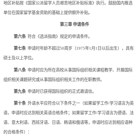
地区补贴按《国家公派留学人员艰苦地区补贴标准》执行。鼓励国内推选
单位在国家留学基金资助的基础上提供额外补贴。
第三章
申请条件
第六条
符合《选派指南》规定的申请条件。
第七条
申请时年龄不超过
50
周岁（
1975
年
1
月
1
日以后出生），具有
硕士及以上学位。
第八条
申请时应为所在高校从事国际组织相关课程教学、开展国际
组织相关课题研究或从事国际组织相关工作的在职教师。
第九条
申请时已获得国际组织的正式邀请信。
第十条
外语水平应符合以下条件之一（如果留学工作
/
学习语言为英
语，申请时应达到相关英语合格条件；如果留学工作
/
学习语言为德语、法
语、意大利语、西班牙语、日语、韩语和俄语等，申请时应达到相应语种
的合格条件）：