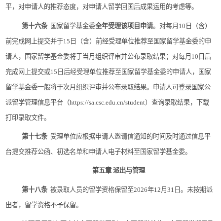
平，对申请人的推荐态度，对申请人留学回国后成果运用的考虑等。
第十六条
国家留学基金委
全年受理该项目申请
。对每月
10
日（含）
前完成网上提交并于
15
日（含）前经受理单位推荐至国家留学基金委的申
请人，国家留学基金委将于当月组织评审并公布录取结果；对每月
10
日后
完成网上提交或
15
日后经受理单位推荐至国家留学基金委的申请人，国家
留学基金委一般将于次月组织评审并公布录取结果。申请人可登录国家公
派留学管理信息平台（
https://sa.csc.edu.cn/student
）查询录取结果，下载
打印录取文件。
第十七条
受理单位应根据申请人邀请信通知的时间及时通过信息平
台提交推荐公函、初选名单和申请人电子材料至国家留学基金委。
第五章
派出与管理
第十八条
被录取人员的留学资格保留至
2026
年
12
月
31
日。未按期派
出者，留学资格不予保留。