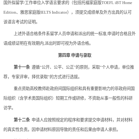
国外拟留学
/
工作单位入学语言要求的（包括托福家庭版
TOEFL iBT Home
Edition
、雅思家庭版
IELTS Indicator
），须提交成绩单及外方出具的认可
该语言考试的证明。
上述外语合格条件系留学人员申请和派出的统一
标准
,
申请
时合格且外
语成绩证明在有效期
内
,
派出
时即可视为外语合格。
第四章
申请与录取
第十一条
遵循
“
公开、公平、公正
”
的原则，采取
“
个人申请，单位推
荐，专家评审，择优录取
”
的方式进行选拔。
重点资助高校教师赴政府间国际组织和具有重要影响力的非政府间国
际组织（含学术类国际组织）短期工作或研修，不资助从事一般性的科研
访学。
第十二条
申请人应按照规定的程序和要求提交申请材料，并对材料
的真实性负责。因申请材料原因导致的责任和后果由申请人承担。