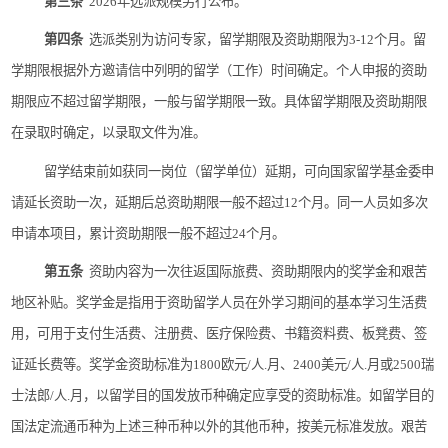
第三条
2026
年选派规模另行公布。
第四条
选派类别为访问专家，留学期限及资助期限为
3-12
个月。留
学期限根据外方邀请信中列明的留学（工作）时间确定。个人申报的资助
期限应不超过留学期限，一般与留学期限一致。具体留学期限及资助期限
在录取时确定，以录取文件为准。
留学结束前如获同一岗位（留学单位）延期，可向国家留学基金委申
请延长资助一次，延期后总资助期限一般不超过
12
个月。同一人员如多次
申请本项目，累计资助期限一般不超过
24
个月。
第五条
资助内容为一次往返国际旅费、资助期限内的奖学金和艰苦
地区补贴。奖学金是指用于资助留学人员在外学习期间的基本学习生活费
用，可用于支付生活费、注册费、医疗保险费、书籍资料费、板凳费、签
证延长费等。奖学金资助标准为
1800
欧元
/
人
.
月
、
2400
美元
/
人
.
月
或
2500
瑞
士法郎
/
人
.
月
，以留学目的国发放币种确定应享受的资助标准。如留学目的
国法定流通币种为上述三种币种以外的其他币种，按美元标准发放。艰苦