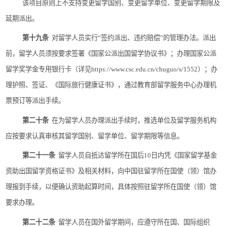
该项目原则上不支持变更留学国别、变更留学单位、变更留学期限及
延期派出。
第十九条
对留学人员实行
“
签约派出、违约赔偿
”
的管理办法。派出
前，留学人员须按要求签署《国家公派出国留学协议书》；办理国家公派
留学奖学金专用银行卡（详见
https://www.csc.edu.cn/chuguo/s/1552
）；办
理护照、签证、《国际旅行健康证书》，通过教育部留学服务中心办理机
票预订等派出手续。
第二十条
在为留学人员办理派出手续时，推选单位及留学服务机构
应按要求认真审核其留学国别、留学单位、留学期限等信息。
第二十一条
留学人员自抵达留学所在国后
10
日内凭《国家留学基金
资助出国留学资格证书》及相关材料，向中国驻留学所在国使（领）馆办
理报到手续，以便确认资助起算时间，具体按照驻留学所在国使（领）馆
要求办理。
第二十二条
留学人员在国外留学期间，应遵守所在国、国际组织