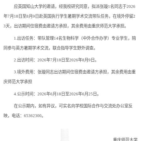
应
英国知山大学
的邀请
，
经我校研究同意，拟派
张璇
1名
同志于
2026
年
7
月
18
日至
8月9
日赴
英国
执行学生暑期学术交流带队
任务
，在境外停留
2
3
天，出访期间
住宿费由邀请方承担，其余
费用由重庆师范大学承担。
1.
出访任务：
带队管理
14名生物科学（中外合作办学）专业学生，陪
同参与英方暑期学术交流，联合指导学生野外调查。
2.出访时间：
2026
年
7
月
18
日至
2026
年
8月9
日。
3.境外费用：
张璇
同志出访期间
住宿费由邀请方承担，其余
费用由重
庆师范大学承担
4.公示时间：
2026
年
6
月
18
日至
2026
年
6月25
日
。
在公示期内，如有异议，可实名向学校国际合作与交流处办公室反
映，电话：
65362300。
重庆师范大学