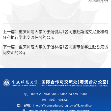
2026
年
6
月
2
日
上一篇：
重庆师范大学关于蒲俊兵1名同志赴斯洛文尼亚和匈
牙利执行学术交流任务的公示
下一篇：
重庆师范大学关于但林格1名同志带领学生赴香港访
问交流的公示
0086-23-65362300；0086-23-65918980
邮编：401331
邮箱：interoff@cqnu.edu.cn；cqnuws@foxmail.com