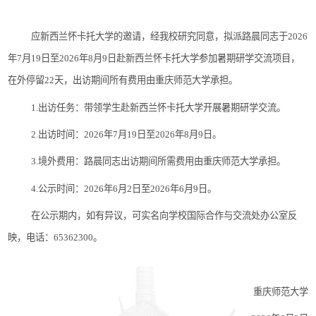
应
新西兰怀卡托大学
的邀请，经
我校研究同意，拟派
路晨
同志于
2026
年
7
月
19
日至
2026年8月9日
赴
新西兰怀卡托大学
参加
暑期研学交流项目
，
在外停留
22
天，出访期间所有费用由重庆师范大学承担。
1.出访任务：
带领学生赴新西兰怀卡托大学开展暑期研学交流
。
2.出访时间：
2026
年
7
月
19
日至
2026年8月9日
。
3.境外费用：
路晨
同志出访期间所需费用由重庆师范大学承担。
4.公示时间：
2026
年
6
月
2
日至
2026
年
6月9
日。
在公示期内，如有异议，可实名向学校国际合作与交流处办公室反
映，电话：
65362300。
重庆师范大学