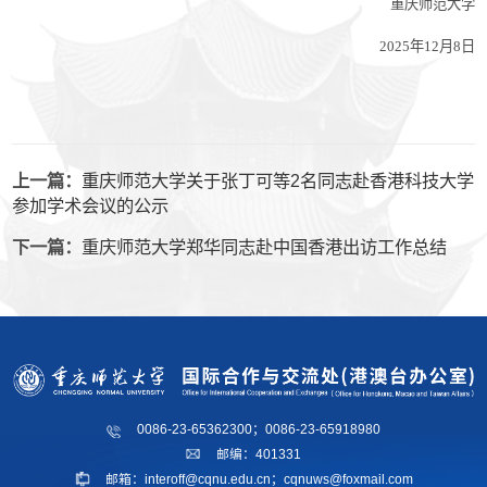
重庆师范大学
202
5
年
1
2
月
8
日
上一篇：
重庆师范大学关于张丁可等2名同志赴香港科技大学
参加学术会议的公示
下一篇：
重庆师范大学郑华同志赴中国香港出访工作总结
0086-23-65362300；0086-23-65918980
邮编：401331
邮箱：interoff@cqnu.edu.cn；cqnuws@foxmail.com