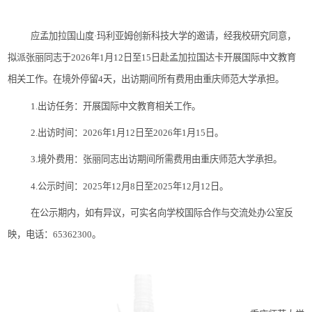
应
孟加拉国
山度
·
玛利亚姆
创新科技大学
的邀请，经
我校
研究
同意
，
拟派张丽同志于
2026
年
1
月
12
日至
15
日赴孟加拉国达卡
开
展
国际中文教育
相关工作
。
在境外停留
4
天，出访期间所有费用由重庆师范大学承担
。
1.
出访任务：
开
展
国际中文教育相关工作。
2.
出访时间：
2026
年
1
月
12
日至
2026
年
1
月
15
日。
3.
境外费用：
张丽
同志出访期间所需费用由重庆师范大学承担。
4.
公示时间：
202
5
年
1
2
月
8
日至
202
5
年
1
2
月
12
日。
在公示期内，如有异议，可实名向学校国际合作与交流处办公室反
映，电话：
65362300
。