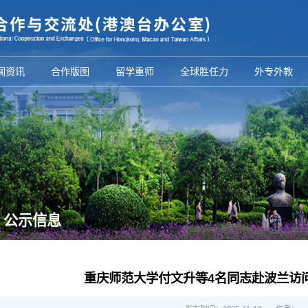
闻资讯
合作版图
留学重师
全球胜任力
外专外教
公示信息
重庆师范大学付文升等4名同志赴波兰访