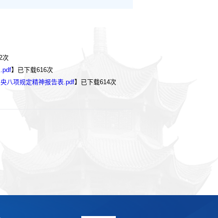
2
次
df
】已下载
616
次
八项规定精神报告表.pdf
】已下载
614
次