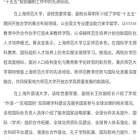
“
十五五
”
规划编制
工作中
的先进经验。
在上海师范大学，
该校党委常委、
副校长蒋明军介绍了学校
“
十五五
”
期间
开放办学的重点布局领域
，
以
全英文专业建设
助力来华留学，以
STEM
教育
中外合作办学打造未来教师学院，以卓越师范生培养计划创新国际化
人才培养模式
。黄永宜表示，上海
师范大学
立足师范本色，在国际学生预
科教育
、
国际组织人才培养上的务实做法
值得学习
。她指出，两校办学
历
程
高度相似，面对人口结构变化与教育数字化转型的新形势，
重庆师范大
学
期待
借鉴
上海
师范大学
的先进经验，将师范教育优势与国际化发展深度
融合，共同探索地方师范大学
开放办学
高质量发展的新路径。
在上海外国语大学，
该校党委常委、
副校长王欣副校长介绍了学校
“
外语
+
”“
区域国别
”
双高峰学科建设
及
服务国家
参与
全球治理的相关情况
，
该校国际处负责人具体介绍了
服务国家战略
部署、
全球伙伴关系提升
、
国
际（学术）组织合作拓展
、
全球化师资队伍建设
、
全球育人体系强化
、
联
合科研平台建设
、
港澳台合作强化
、
孔子学院拓展
、
国际影响力提升
、
外