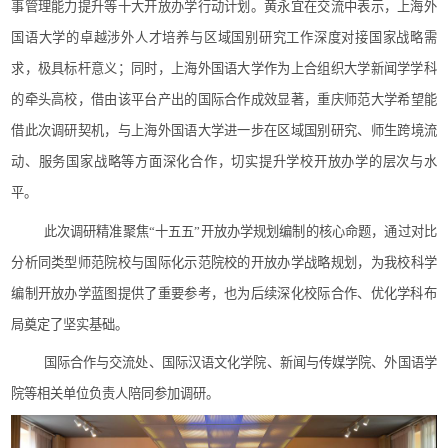
事管理能力提升
等十大开放办学行动计划
。黄永宜在交流中表示，
上海外
国语大学的
卓越涉外人才培养与区域国别研究
工作深度对接国家战略需
求
，
极具标杆意义
；
同时，上海外国语大学
作为上合组织大学新闻学学科
的牵头高校
，借由该平台产出的国际合作成效显著，重庆师范大学
希望能
借此次调研契机，
与上海外国语大学
进一步在
区域国别研究
、师生
跨境
流
动
、
服务
国家战略
等方面
深化合作
，切实提升
学校
开放办学的层次与水
平。
此次调研精准聚焦
“
十五五
”
开放办学
规划编制的核心命题，通过对比
分析同类型师范院校与
国际化示范院校
的
开放办学
战略规划，为我校科学
编制开放办学蓝图提供了重要参考，也为后续深化校际合作、优化学科布
局奠定了坚实基础。
国际合作与交流处、
国际汉语文化学院、
新闻与传媒学院、外国语学
院等相关单位负责人陪同参加调研。