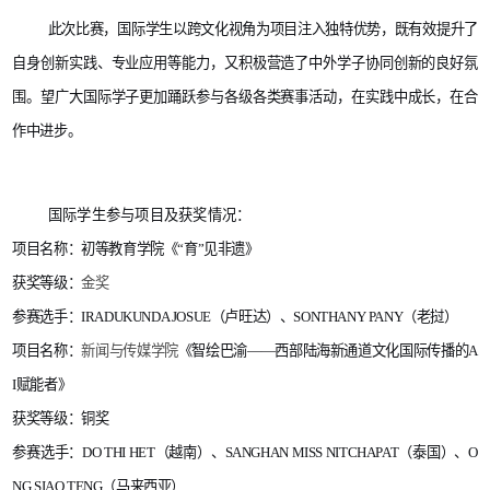
此次比赛，国际学生以跨文化视角为项目注入独特优势，既有效提升了
自身创新实践、专业应用等能力，又积极营造了中外学子协同创新的良好氛
围。望广大国际学子更加踊跃参与各级各类赛事活动，在实践中成长，在合
作中进步。
国际学生参与项目及获奖情况
：
项目名称：初等教育学院《“育”见非遗》
获奖等级：
金奖
参
赛选手：IRADUKUNDA JOSUE（卢旺达）、SONTHANY PANY（老挝）
项目名称：
新闻与传媒学院
《智绘巴渝——西部陆海新通道文化国际传播的A
I赋能者》
获奖等级：
铜奖
参
赛选手：
DO THI HET
（越南）、
SANGHAN MISS NITCHAPAT
（泰国）、
O
NG SIAO TENG
（马来西亚）